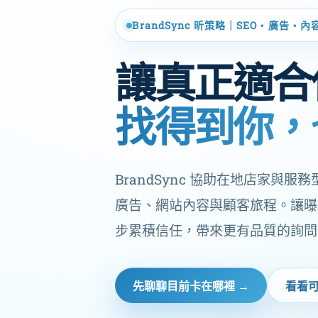
BrandSync 昕策略｜SEO・廣告・內
讓真正適合
找得到你，
BrandSync 協助在地店家與服務型
廣告、網站內容與顧客旅程。讓曝
步累積信任，帶來更有品質的詢問
先聊聊目前卡在哪裡 →
看看