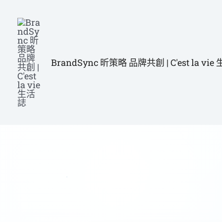
跳
至
主
要
BrandSync 昕策略 品牌共創 | C'est la vi
內
容