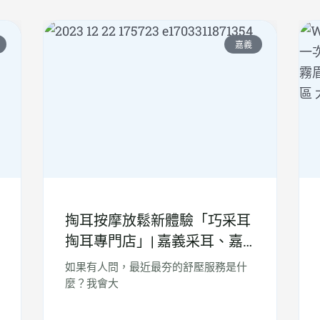
嘉義
掏耳按摩放鬆新體驗「巧采耳
掏耳專門店」| 嘉義采耳、嘉
義按摩、肩頸放鬆、眼部舒
如果有人問，最近最夯的舒壓服務是什
壓、按摩SPA
麼？我會大