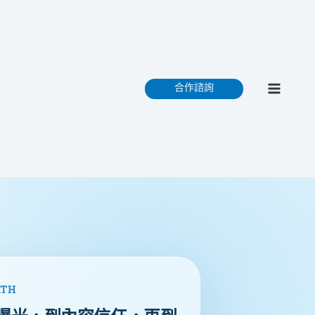
Main
Men
ATH