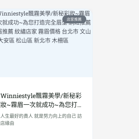
店家推薦
Winniestyle飄霧美學/新秘彩
妝~霧眉一次就成功~為您打
造完全眉型 網紅推薦 霧眉推
人生最好的貴人 就是努力向上的自己 訪
薦 紋繡店家 霧眉價格 台北市
店緣由
文山區 大安區 松山區 新北市