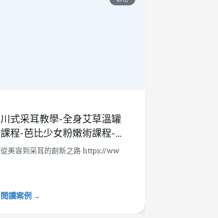
川式采耳教學-全身艾草溫罐
課程-芭比少女粉嫩術課程-台
北市/新北市/台中市/苗栗/彰
從美容到采耳的創新之路 https://ww
化/高雄-專業采耳師的培訓搖
籃-中華民國采耳美容交流協
會-Mia小舒服
閱讀案例